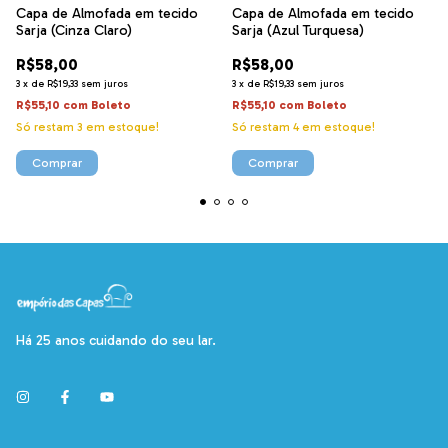
Capa de Almofada em tecido
Capa de Almofada em tecido
Sarja (Cinza Claro)
Sarja (Azul Turquesa)
R$58,00
R$58,00
3
x
de
R$19,33
sem juros
3
x
de
R$19,33
sem juros
R$55,10
com
Boleto
R$55,10
com
Boleto
Só restam
3
em estoque!
Só restam
4
em estoque!
Comprar
Comprar
Há 25 anos cuidando do seu lar.