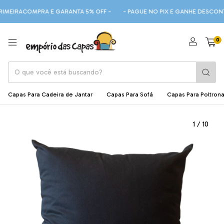
EIRACOMPRA E GARANTA 5% OFF -
- PAGUE NO PIX E GANHE DESCONTO 
0
Capas Para Cadeira de Jantar
Capas Para Sofá
Capas Para Poltron
1
/
10