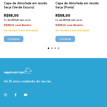
Capa de Almofada em tecido
Capa de Almofada em tecido
Sarja (Verde Escuro)
Sarja (Preta)
R$58,00
R$58,00
3
x
de
R$19,33
sem juros
3
x
de
R$19,33
sem juros
R$55,10
com
Boleto
R$55,10
com
Boleto
Só restam
2
em estoque!
Só restam
4
em estoque!
Comprar
Comprar
Há 25 anos cuidando do seu lar.