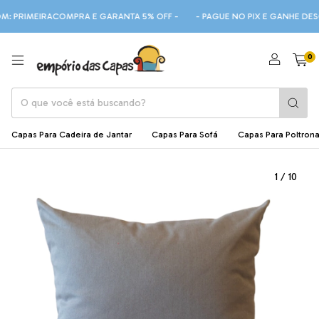
MEIRACOMPRA E GARANTA 5% OFF -
- PAGUE NO PIX E GANHE DESCONTO 
0
Capas Para Cadeira de Jantar
Capas Para Sofá
Capas Para Poltron
1
/
10