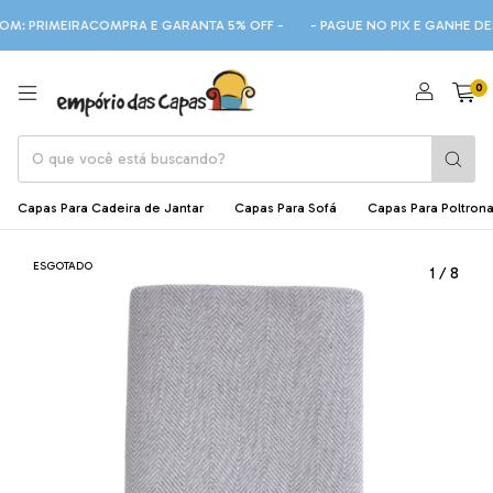
RIMEIRACOMPRA E GARANTA 5% OFF -
- PAGUE NO PIX E GANHE DESCON
0
Capas Para Cadeira de Jantar
Capas Para Sofá
Capas Para Poltron
ESGOTADO
1
/
8