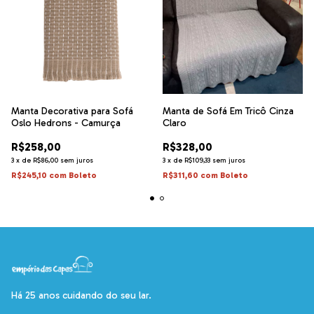
Manta Decorativa para Sofá
Manta de Sofá Em Tricô Cinza
Oslo Hedrons - Camurça
Claro
R$258,00
R$328,00
3
x
de
R$86,00
sem juros
3
x
de
R$109,33
sem juros
R$245,10
com
Boleto
R$311,60
com
Boleto
Há 25 anos cuidando do seu lar.