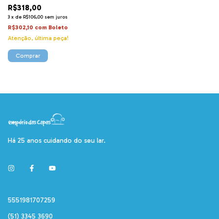
R$318,00
R
3
x
de
R$106,00
sem juros
3
x
R$302,10
com
Boleto
R$
Atenção, última peça!
Comprar
Há 25 anos cuidando do seu lar.
5551981707259
(51) 3345 3690