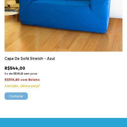
Capa De Sofá Stretch - Azul
Ca
R$544,00
R
3
x
de
R$181,33
sem juros
3
x
R$516,80
com
Boleto
R$
Atenção, última peça!
At
Comprar