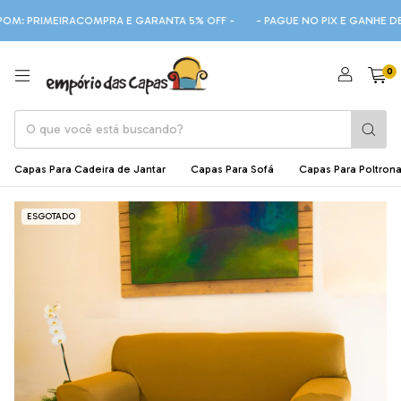
RIMEIRACOMPRA E GARANTA 5% OFF -
- PAGUE NO PIX E GANHE DESCON
0
Capas Para Cadeira de Jantar
Capas Para Sofá
Capas Para Poltron
ESGOTADO