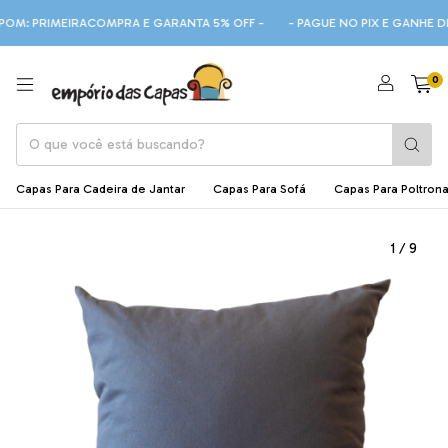
RIMEIRACOMPRA E GARANTA 5% OFF -
- PAGUE NO PIX E GANHE DESCON
0
Capas Para Cadeira de Jantar
Capas Para Sofá
Capas Para Poltron
1
/
9