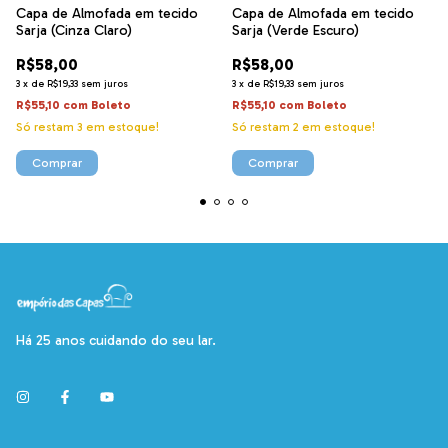
Capa de Almofada em tecido
Capa de Almofada em tecido
Sarja (Cinza Claro)
Sarja (Verde Escuro)
R$58,00
R$58,00
3
x
de
R$19,33
sem juros
3
x
de
R$19,33
sem juros
R$55,10
com
Boleto
R$55,10
com
Boleto
Só restam
3
em estoque!
Só restam
2
em estoque!
Comprar
Comprar
Há 25 anos cuidando do seu lar.